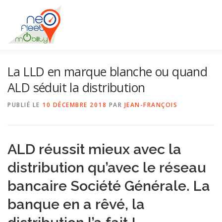
Aller
au
contenu
La LLD en marque blanche ou quand
ACCUEIL
BIOGRAPHIE
DOMAINES D’INTERVENTION
ALD séduit la distribution
PUBLIÉ LE
10 DÉCEMBRE 2018
PAR
JEAN-FRANÇOIS
MON ÉCOSYSTÈME
NOS PARTENAIRES
CONTACT
ALD réussit mieux avec la
distribution qu’avec le réseau
bancaire Société Générale. La
banque en a rêvé, la