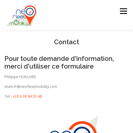
Aller
au
Menu
contenu
Contact
ACCUEIL
BIOGRAPHIE
Pour toute demande d'information,
DOMAINES D’INTERVENTIONS
MON ÉCOSYSTÈME
merci d'utiliser ce formulaire
Philippe HUILLARD
NOS PARTENAIRES
CONTACT
team.fr@neofleetmobility.com
Tel :
+33 6 38 94 55 48